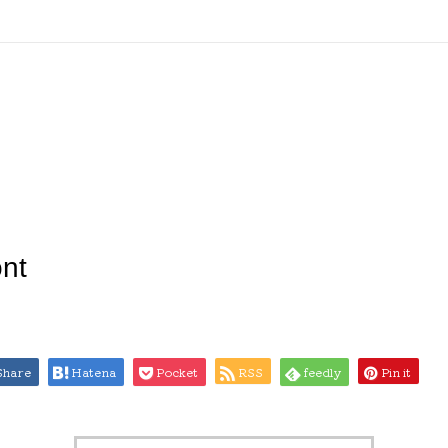
nt
Share
Hatena
Pocket
RSS
feedly
Pin it