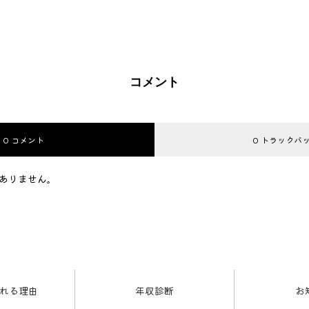
コメント
0 コメント
0 トラックバ
ありません。
れる理由
年収診断
お