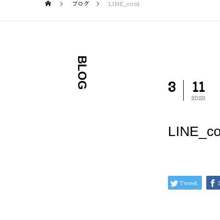
ブログ
LINE_cont
BLOG
3
11
2023
LINE_co
Tweet